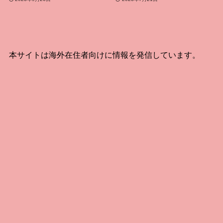
本サイトは海外在住者向けに情報を発信しています。