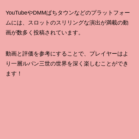
YouTubeやDMMぱちタウンなどのプラットフォー
ムには、スロットのスリリングな演出が満載の動
画が数多く投稿されています。
動画と評価を参考にすることで、プレイヤーはよ
り一層ルパン三世の世界を深く楽しむことができ
ます！