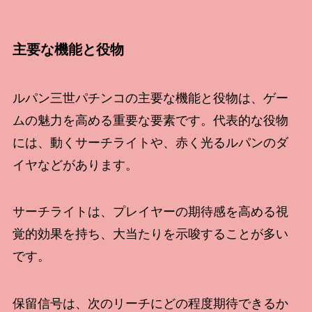
主要な機能と役物
ルパン三世パチンコの主要な機能と役物は、ゲー
ムの魅力を高める重要な要素です。代表的な役物
には、動くサーチライトや、赤く光るルパンのダ
イヤなどがあります。
サーチライトは、プレイヤーの期待感を高める視
覚的効果を持ち、大当たりを示唆することが多い
です。
保留信号は、次のリーチにどの程度期待できるか