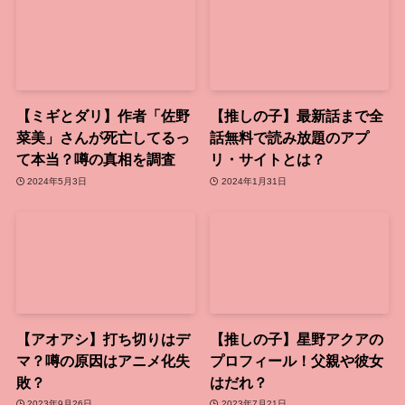
【ミギとダリ】作者「佐野
【推しの子】最新話まで全
菜美」さんが死亡してるっ
話無料で読み放題のアプ
て本当？噂の真相を調査
リ・サイトとは？
2024年5月3日
2024年1月31日
【アオアシ】打ち切りはデ
【推しの子】星野アクアの
マ？噂の原因はアニメ化失
プロフィール！父親や彼女
敗？
はだれ？
2023年9月26日
2023年7月21日