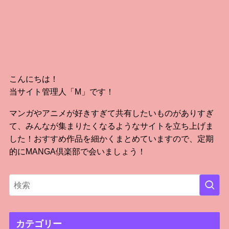
こんにちは！
当サイト管理人「M」です！
マンガやアニメが好きすぎて共有したいものがありすぎ
て、みんなが集まりたくなるようなサイトを立ち上げま
した！おすすめ作品を細かくまとめていますので、定期
的にMANGA倶楽部で会いましょう！
カテゴリー