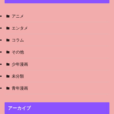
アニメ
エンタメ
コラム
その他
少年漫画
未分類
青年漫画
アーカイブ