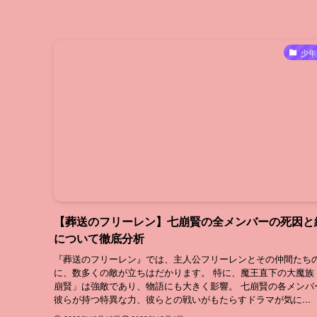
少年
【葬送のフリーレン】七崩賢の全メンバーの死因と
について徹底分析
『葬送のフリーレン』では、主人公フリーレンとその仲間たち
に、数多くの敵が立ちはだかります。 特に、魔王直下の大魔族
崩賢」は強敵であり、物語にも大きく影響。 七崩賢の各メンバ
彼らが持つ特異な力、彼らとの戦いがもたらすドラマが気に...