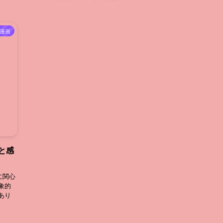
漫画
と感
に関心
象的
あり