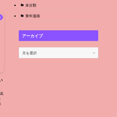
未分類
青年漫画
画
アーカイブ
ア
ー
カ
イ
ブ
い
高
ェ
出