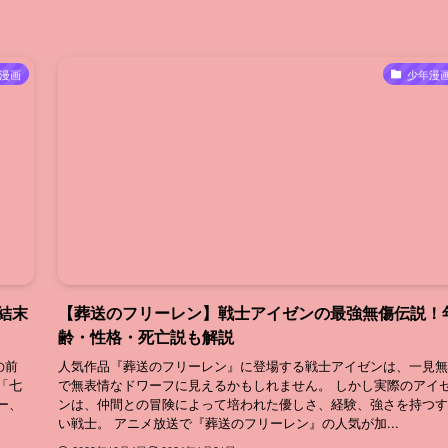
漫画
少年漫
結末
【葬送のフリーレン】戦士アイゼンの最強無傷伝説！
齢・性格・死亡説も解説
の前
人気作品『葬送のフリーレン』に登場する戦士アイゼンは、一見無
「七
で無表情なドワーフに見えるかもしれません。 しかし実際のアイ
ー、
ンは、仲間との冒険によって培われた優しさ、経験、強さを持つす
い戦士。 アニメ放送で『葬送のフリーレン』の人気が加...