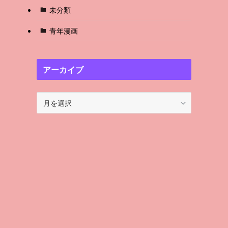
未分類
青年漫画
アーカイブ
ア
ー
カ
イ
ブ