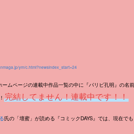
anmaga.jp/ym/c.html?newsindex_start=24
式ホームページの連載中作品一覧の中に『パリピ孔明』の名
完結してません！連載中です！！
！
る
氏の「壇蜜」が読める『コミックDAYS』では、現在でも