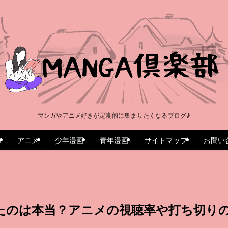
マンガやアニメ好きが定期的に集まりたくなるブログ♪
e
アニメ
少年漫画
青年漫画
サイトマップ
お問い
たのは本当？アニメの視聴率や打ち切り