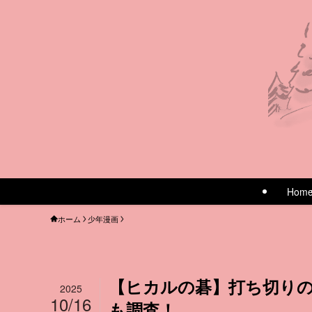
Hom
ホーム
少年漫画
【ヒカルの碁】打ち切り
2025
10/16
も調査！