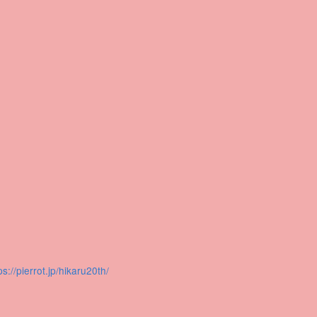
ps://pierrot.jp/hikaru20th/