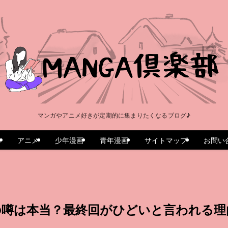
マンガやアニメ好きが定期的に集まりたくなるブログ♪
e
アニメ
少年漫画
青年漫画
サイトマップ
お問い
の噂は本当？最終回がひどいと言われる理