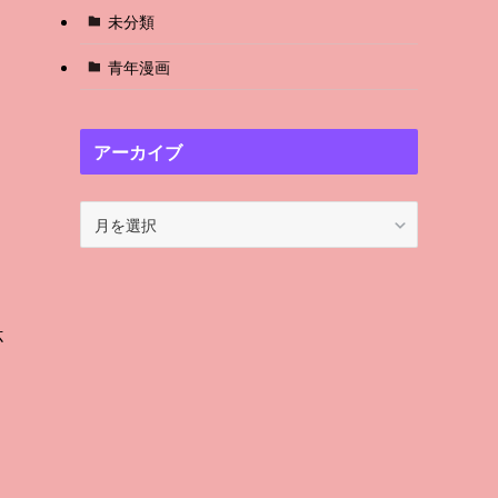
未分類
青年漫画
アーカイブ
ア
ー
カ
イ
ブ
杯