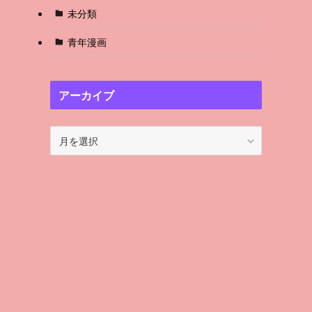
未分類
青年漫画
アーカイブ
ア
ー
カ
イ
ブ