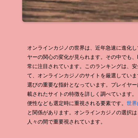
オンラインカジノの世界は、近年急速に進化し
ヤーの関心の変化が見られます。その中でも、
常に注目されています。このランキングは、安
て、オンラインカジノのサイトを厳選していま
選びの重要な指針となっています。プレイヤー
載されたサイトの特徴を詳しく調べています。
便性なども選定時に重視される要素です。
世界
と関係があります。オンラインカジノの選択は
人々の間で重要視されています。