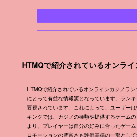
HTMQで紹介されているオンラ
HTMQで紹介されているオンラインカジノラ
にとって有益な情報源となっています。ランキ
要視されています。これによって、ユーザーは
キングでは、カジノの種類や提供するゲームの
より、プレイヤーは自分の好みに合ったゲーム
ロモーションの豊富さも評価基準の一部として