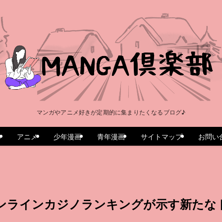
マンガやアニメ好きが定期的に集まりたくなるブログ♪
e
アニメ
少年漫画
青年漫画
サイトマップ
お問い
オンラインカジノランキングが示す新たな