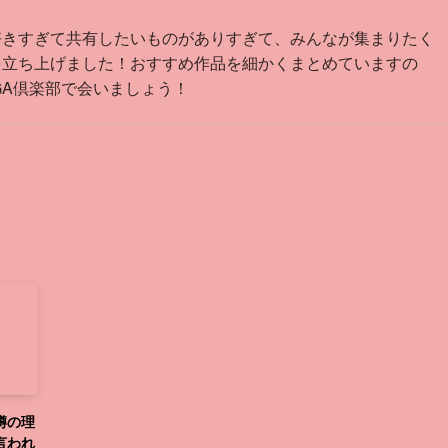
好きすぎて共有したいものがありすぎて、みんなが集まりたく
を立ち上げました！おすすめ作品を細かくまとめていますの
GA倶楽部で会いましょう！
噂の理
言われ