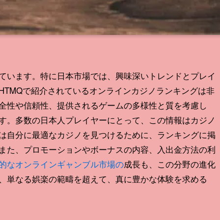
ています。特に日本市場では、興味深いトレンドとプレイ
HTMQで紹介されているオンラインカジノランキングは非
全性や信頼性、提供されるゲームの多様性と質を考慮し
す。多数の日本人プレイヤーにとって、この情報はカジノ
は自分に最適なカジノを見つけるために、ランキングに掲
また、プロモーションやボーナスの内容、入出金方法の利
的なオンラインギャンブル市場の
成長も、この分野の進化
、単なる娯楽の範疇を超えて、真に豊かな体験を求める