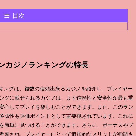
目次
インカジノランキングの特長
ンキングは、複数の信頼出来るカジノを紹介し、プレイヤー
ングに載せられるカジノは、まず信頼性と安全性が最も重
安心してプレイを楽しむことができます。また、このラン
多様性も評価ポイントとして重要視されています。これに
を簡単に見つけることができます。さらに、ボーナスやプ
考慮され、プレイヤーにとって追加的なメリットが強調さ