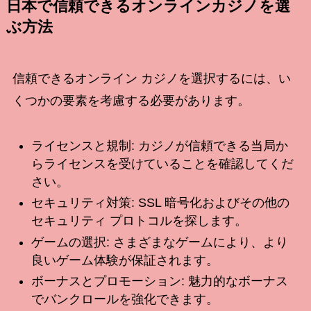
日本で信頼できるオンラインカジノを選
ぶ方法
信頼できるオンライン カジノを選択するには、い
くつかの要素を考慮する必要があります。
ライセンスと規制: カジノが信頼できる当局か
らライセンスを受けていることを確認してくだ
さい。
セキュリティ対策: SSL 暗号化およびその他の
セキュリティ プロトコルを探します。
ゲームの選択: さまざまなゲームにより、より
良いゲーム体験が保証されます。
ボーナスとプロモーション: 魅力的なボーナス
でバンクロールを強化できます。