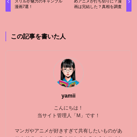
スリルが魅力のギャンブル
めアニメが打ち切りに？漫
漫画7選！
画は完結した？真相を調査
この記事を書いた人
yamii
こんにちは！
当サイト管理人「M」です！
マンガやアニメが好きすぎて共有したいものがあ