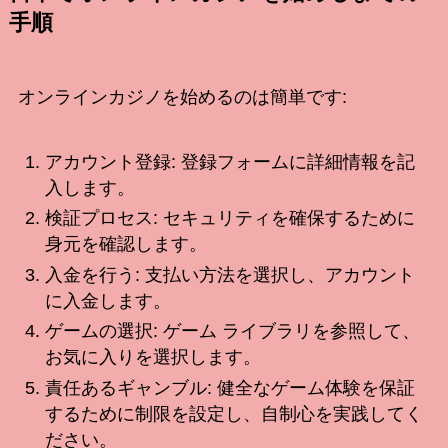
手順
オンラインカジノを始めるのは簡単です:
アカウント登録: 登録フォームに詳細情報を記
入します。
検証プロセス: セキュリティを確保するために
身元を確認します。
入金を行う: 支払い方法を選択し、アカウント
に入金します。
ゲームの選択: ゲーム ライブラリを参照して、
お気に入りを選択します。
責任あるギャンブル: 健全なゲーム体験を保証
するために制限を設定し、自制心を実践してく
ださい。