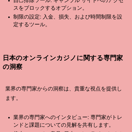
自己排除ツール: ギャンブル サイトへのアクセ
スをブロックするオプション。
制限の設定: 入金、損失、および時間制限を設
定するツール。
日本のオンラインカジノに関する専門家
の洞察
業界の専門家からの洞察は、貴重な視点を提供し
ます。
業界の専門家へのインタビュー: 専門家がトレ
ンドと課題についての見解を共有します。