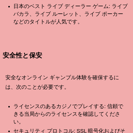
日本のベスト ライブ ディーラー ゲーム: ライブ
バカラ、ライブ ルーレット、ライブ ポーカー
などのタイトルが人気です。
安全性と保安
安全なオンライン ギャンブル体験を確保するに
は、次のことが必要です。
ライセンスのあるカジノでプレイする: 信頼で
きる当局からのライセンスを確認してくださ
い。
セキュリティ プロトコル: SSL 暗号化およびそ