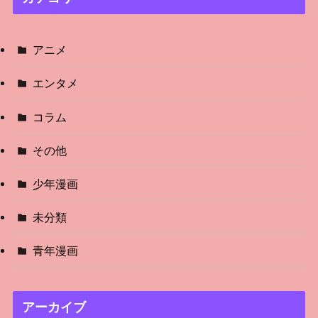
アニメ
エンタメ
コラム
その他
少年漫画
未分類
青年漫画
アーカイブ